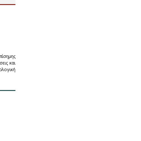
πίσημης
εις και
ολογική