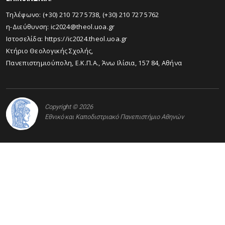
Τηλέφωνο: (+30) 210 727 5738, (+30) 210 727 5762
η-Διεύθυνση: ic2024@theol.uoa.gr
Ιστοσελίδα:
https://ic2024.theol.uoa.gr
Κτήριο Θεολογικής Σχολής,
Πανεπιστημιούπολη, Ε.Κ.Π.Α., Άνω Ιλίσια, 157 84, Αθήνα
Copyright © 2026
Εθνικό και Καποδιστριακό Πανεπιστήμιο Αθηνών