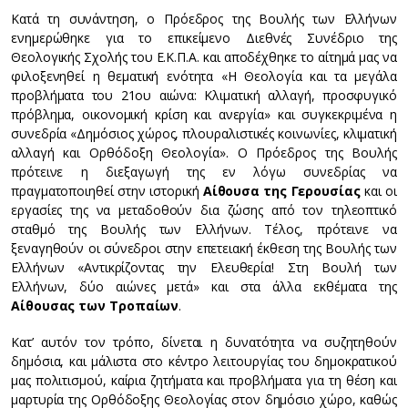
Κατά τη συνάντηση, ο Πρόεδρος της Βουλής των Ελλήνων
ενημερώθηκε για το επικείμενο Διεθνές Συνέδριο της
Θεολογικής Σχολής του Ε.Κ.Π.Α. και αποδέχθηκε το αίτημά μας να
φιλοξενηθεί η θεματική ενότητα «Η Θεολογία και τα μεγάλα
προβλήματα του 21ου αιώνα: Κλιματική αλλαγή, προσφυγικό
πρόβλημα, οικονομική κρίση και ανεργία» και συγκεκριμένα η
συνεδρία «Δημόσιος χώρος, πλουραλιστικές κοινωνίες, κλιματική
αλλαγή και Ορθόδοξη Θεολογία». Ο Πρόεδρος της Βουλής
πρότεινε η διεξαγωγή της εν λόγω συνεδρίας να
πραγματοποιηθεί στην ιστορική
Αίθουσα της Γερουσίας
και οι
εργασίες της να μεταδοθούν δια ζώσης από τον τηλεοπτικό
σταθμό της Βουλής των Ελλήνων. Τέλος, πρότεινε να
ξεναγηθούν οι σύνεδροι στην επετειακή έκθεση της Βουλής των
Ελλήνων «Αντικρίζοντας την Ελευθερία! Στη Βουλή των
Ελλήνων, δύο αιώνες μετά» και στα άλλα εκθέματα της
Αίθουσας των Τροπαίων
.
Κατ’ αυτόν τον τρόπο, δίνεται η δυνατότητα να συζητηθούν
δημόσια, και μάλιστα στο κέντρο λειτουργίας του δημοκρατικού
μας πολιτισμού, καίρια ζητήματα και προβλήματα για τη θέση και
μαρτυρία της Ορθόδοξης Θεολογίας στον δημόσιο χώρο, καθώς