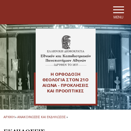
Skip to main navigation
Skip to main content
Skip to page footer
MENU
Η ΟΡΘΟΔΟΞΗ
ΘΕΟΛΟΓΙΑ ΣΤΟΝ 21Ο
ΑΙΩΝΑ - ΠΡΟΚΛΗΣΕΙΣ
ΚΑΙ ΠΡΟΟΠΤΙΚΕΣ
ΑΡΧΙΚΗ
»
ΑΝΑΚΟΙΝΩΣΕΙΣ ΚΑΙ ΕΚΔΗΛΩΣΕΙΣ
»